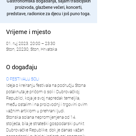
Gastronomska događanja, sajam tradicijskih
proizvoda, glazbene večeri, koncerti,
predstave, radionice za djecu i još puno toga.
Vrijeme i mjesto
01. ruj 2023. 20:00 – 23:30
Ston, 20230, Ston, Hrvatska
O događaju
O FESTIVALU SOLI
Ideja o kreiranju festivala na području Stona 
potaknuta je pričom o soli i Dubrovačkoj 
Republici, koja je svoj napredak temeljila, 
među ostalim i na proizvodnji i trgovini ovim 
važnim artiklom u prehrani ljudi.
Stonska solana nepromijenjena od 14. 
stoljeća, bila je strateški gospodarski punkt 
Dubrovačke Republike, dok je danas važan 