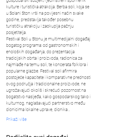
gospodarski subjekt i jedinstveni spomenik 
kulture i turistička atrakcija. Berba soli, koja se 
u Solani Ston vrši na povijesni način svake 
godine, predstavlja također posebnu 
turističku atrakciju i zaokuplja pažnju 
posjetitelja.
Festival Soli u Stonu je multimedijalni događaj 
bogatog programa: od gastronomskih i 
enoloških događanja, do prezentacija 
tradicijskih obrta i proizvoda, radionica za 
najmlađe na temu soli, te koncerata folklora i 
popularne glazbe. Festival soli afirmira 
postojeće kapacitete i komparativne prednosti 
ovog područja i tradicionalne proizvode, ne 
ugrožavajući okoliš i skrećući pozornost na 
bogatstvo nasljeđa, kako gospodarskog tako i 
kulturnog, naglašavajući partnerstvo među 
dionicima lokalne uprave, dionika…
Prikaži više