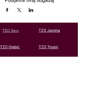
Podijelite ovaj događaj
TZO Ston
TZO Janjina
TZO Orebić
TZO Trpanj