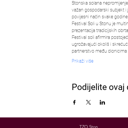
Stonska solana nepromijenjen
važan gospodarski subjekt i je
povijesni način svake godine,
Festival Soli u Stonu je mul
prezentacija tradicijskih obrt
Festival soli afirmira postoj
ugrožavajući okoliš i skreću
partnerstvo među dionicima 
Prikaži više
Podijelite ovaj
TZO Ston