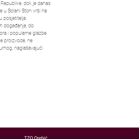
 Republike, dok je danas 
e u Solani Ston vrši na 
posjetitelja.
ih događanja, do 
lora i popularne glazbe. 
ne proizvode, ne 
urnog, naglašavajući 
TZO Orebić