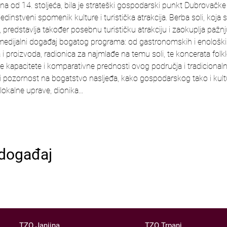
a od 14. stoljeća, bila je strateški gospodarski punkt Dubrovačke
dinstveni spomenik kulture i turistička atrakcija. Berba soli, koja s
 predstavlja također posebnu turističku atrakciju i zaokuplja pažnju 
timedijalni događaj bogatog programa: od gastronomskih i enološk
a i proizvoda, radionica za najmlađe na temu soli, te koncerata folk
eće kapacitete i komparativne prednosti ovog područja i tradicional
ći pozornost na bogatstvo nasljeđa, kako gospodarskog tako i kult
lokalne uprave, dionika…
 događaj
TZO Janjina
TZO Trpanj