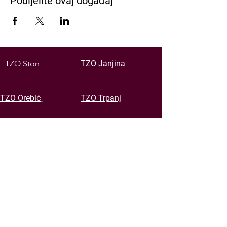
Podijelite ovaj događaj
TZO Ston
TZO Janjina
TZO Orebić
TZO Trpanj