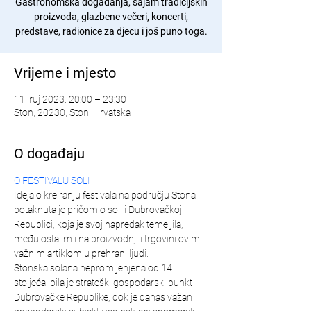
Gastronomska događanja, sajam tradicijskih
proizvoda, glazbene večeri, koncerti,
predstave, radionice za djecu i još puno toga.
Vrijeme i mjesto
11. ruj 2023. 20:00 – 23:30
Ston, 20230, Ston, Hrvatska
O događaju
O FESTIVALU SOLI
Ideja o kreiranju festivala na području Stona 
potaknuta je pričom o soli i Dubrovačkoj 
Republici, koja je svoj napredak temeljila, 
među ostalim i na proizvodnji i trgovini ovim 
važnim artiklom u prehrani ljudi.
Stonska solana nepromijenjena od 14. 
stoljeća, bila je strateški gospodarski punkt 
Dubrovačke Republike, dok je danas važan 