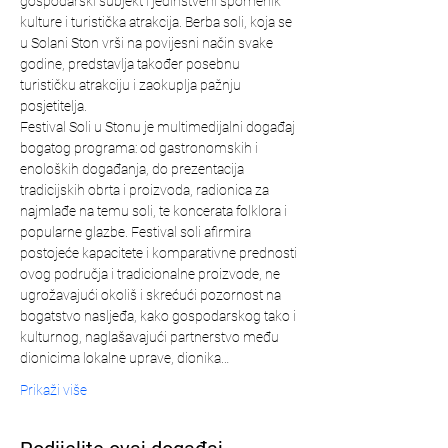
gospodarski subjekt i jedinstveni spomenik 
kulture i turistička atrakcija. Berba soli, koja se 
u Solani Ston vrši na povijesni način svake 
godine, predstavlja također posebnu 
turističku atrakciju i zaokuplja pažnju 
posjetitelja.
Festival Soli u Stonu je multimedijalni događaj 
bogatog programa: od gastronomskih i 
enoloških događanja, do prezentacija 
tradicijskih obrta i proizvoda, radionica za 
najmlađe na temu soli, te koncerata folklora i 
popularne glazbe. Festival soli afirmira 
postojeće kapacitete i komparativne prednosti 
ovog područja i tradicionalne proizvode, ne 
ugrožavajući okoliš i skrećući pozornost na 
bogatstvo nasljeđa, kako gospodarskog tako i 
kulturnog, naglašavajući partnerstvo među 
dionicima lokalne uprave, dionika…
Prikaži više